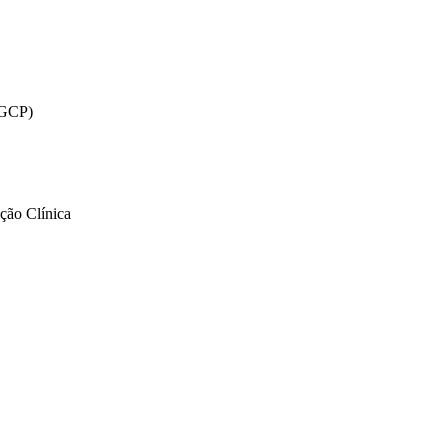
H-GCP)
ção Clínica