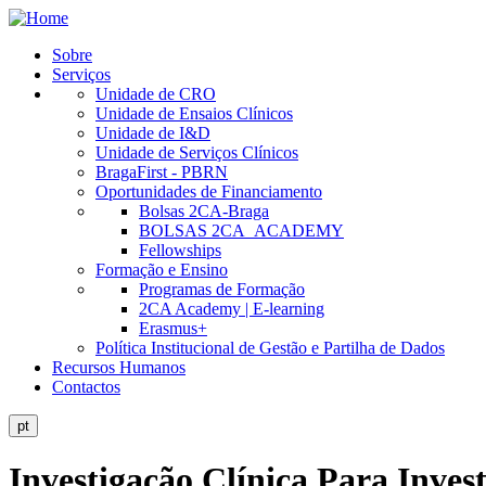
Skip
to
Sobre
main
Serviços
Public
content
Unidade de CRO
Site
Unidade de Ensaios Clínicos
Unidade de I&D
Menu
Unidade de Serviços Clínicos
BragaFirst - PBRN
Oportunidades de Financiamento
Bolsas 2CA-Braga
BOLSAS 2CA_ACADEMY
Fellowships
Formação e Ensino
Programas de Formação
2CA Academy | E-learning
Erasmus+
Política Institucional de Gestão e Partilha de Dados
Recursos Humanos
Contactos
pt
Investigação Clínica Para Inves