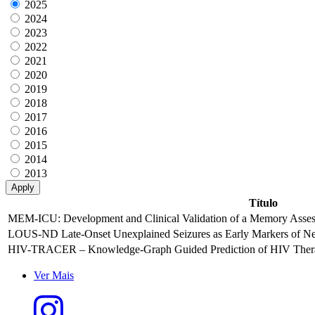
2025
2024
2023
2022
2021
2020
2019
2018
2017
2016
2015
2014
2013
Título
MEM-ICU: Development and Clinical Validation of a Memory Assess
LOUS-ND Late-Onset Unexplained Seizures as Early Markers of Ne
HIV-TRACER – Knowledge-Graph Guided Prediction of HIV Thera
Ver Mais