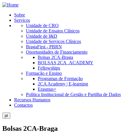
Skip
to
Sobre
main
Serviços
Public
content
Unidade de CRO
Site
Unidade de Ensaios Clínicos
Unidade de I&D
Menu
Unidade de Serviços Clínicos
BragaFirst - PBRN
Oportunidades de Financiamento
Bolsas 2CA-Braga
BOLSAS 2CA_ACADEMY
Fellowships
Formação e Ensino
Programas de Formação
2CA Academy | E-learning
Erasmus+
Política Institucional de Gestão e Partilha de Dados
Recursos Humanos
Contactos
pt
Bolsas 2CA-Braga