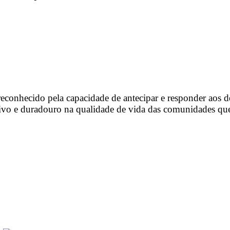
a, integrando ciência, inovação e colaboração interdiscipli
a população, melhorando a saúde e o bem-estar de forma su
, reconhecido pela capacidade de antecipar e responder aos
ivo e duradouro na qualidade de vida das comunidades qu