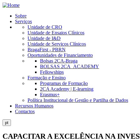
Skip
to
Sobre
main
Serviços
Public
content
Unidade de CRO
Site
Unidade de Ensaios Clínicos
Unidade de I&D
Menu
Unidade de Serviços Clínicos
BragaFirst - PBRN
Oportunidades de Financiamento
Bolsas 2CA-Braga
BOLSAS 2CA_ACADEMY
Fellowships
Formação e Ensino
Programas de Formação
2CA Academy | E-learning
Erasmus+
Política Institucional de Gestão e Partilha de Dados
Recursos Humanos
Contactos
pt
CAPACITAR A EXCELÊNCIA NA INVE