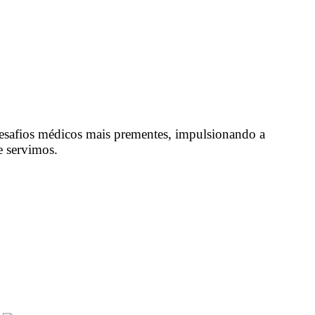
nar, com o objetivo de transformar avanços científicos em
stentável.
 desafios médicos mais prementes, impulsionando a
e servimos.