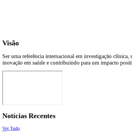
Missão
Promover a investigação clínica translacional de excelênci
soluções práticas que atendam às necessidades médicas d
Visão
Ser uma referência internacional em investigação clínica
inovação em saúde e contribuindo para um impacto posit
Remote
video
URL
Notícias Recentes
Ver Tudo