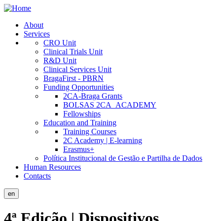
Skip
to
About
main
Services
Public
content
CRO Unit
Site
Clinical Trials Unit
R&D Unit
Menu
Clinical Services Unit
BragaFirst - PBRN
Funding Opportunities
2CA-Braga Grants
BOLSAS 2CA_ACADEMY
Fellowships
Education and Training
Training Courses
2C Academy | E-learning
Erasmus+
Política Institucional de Gestão e Partilha de Dados
Human Resources
Contacts
en
4ª Edição | Dispositivos