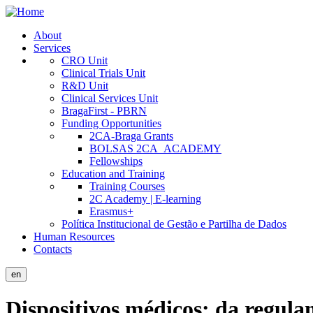
Skip
to
About
main
Services
Public
content
CRO Unit
Site
Clinical Trials Unit
R&D Unit
Menu
Clinical Services Unit
BragaFirst - PBRN
Funding Opportunities
2CA-Braga Grants
BOLSAS 2CA_ACADEMY
Fellowships
Education and Training
Training Courses
2C Academy | E-learning
Erasmus+
Política Institucional de Gestão e Partilha de Dados
Human Resources
Contacts
en
Dispositivos médicos: da regula