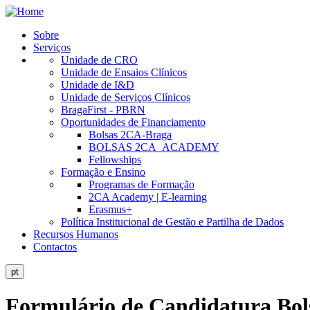
Skip
to
Sobre
main
Serviços
Public
content
Unidade de CRO
Site
Unidade de Ensaios Clínicos
Unidade de I&D
Menu
Unidade de Serviços Clínicos
BragaFirst - PBRN
Oportunidades de Financiamento
Bolsas 2CA-Braga
BOLSAS 2CA_ACADEMY
Fellowships
Formação e Ensino
Programas de Formação
2CA Academy | E-learning
Erasmus+
Política Institucional de Gestão e Partilha de Dados
Recursos Humanos
Contactos
pt
Formulário de Candidatura B