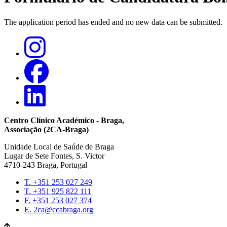
The application period has ended and no new data can be submitted.
Mensagem
de
estado
Centro Clínico Académico - Braga,
Associação (2CA-Braga)
Unidade Local de Saúde de Braga
Lugar de Sete Fontes, S. Victor
4710-243 Braga, Portugal
T. +351 253 027 249
T. +351 925 822 111
Contacts
F. +351 253 027 374
E. 2ca@ccabraga.org